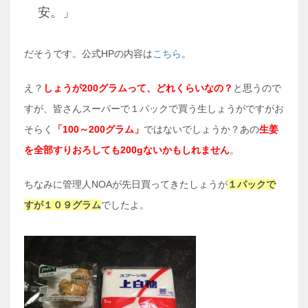
安。」
だそうです。公式HPの内容は
こちら
。
え？
しょうが200グラムって、どれくらいなの？
と思うので
すが、皆さんスーパーで１パックで買う生しょうがですがお
そらく
「100～200グラム」
ではないでしょうか？あの
生姜
を全部すりおろしても200gないかもしれません
。
ちなみに管理人NOAが先日買ってきたしょうが
１パックで
すが１０９グラム
でしたよ。