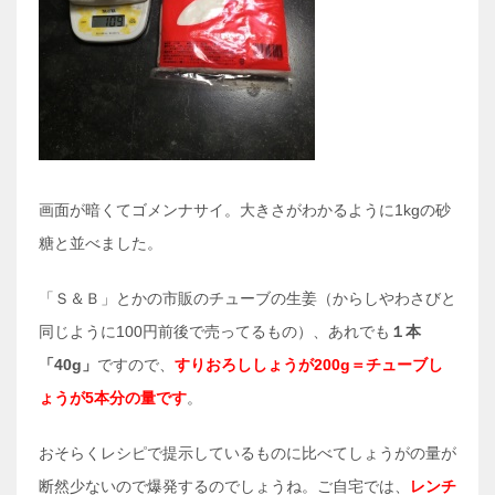
画面が暗くてゴメンナサイ。大きさがわかるように1kgの砂
糖と並べました。
「Ｓ＆Ｂ」とかの市販のチューブの生姜（からしやわさびと
同じように100円前後で売ってるもの）、あれでも
１本
「40g」
ですので、
すりおろししょうが200g＝チューブし
ょうが5本分の量です
。
おそらくレシピで提示しているものに比べてしょうがの量が
断然少ないので爆発するのでしょうね。ご自宅では、
レンチ