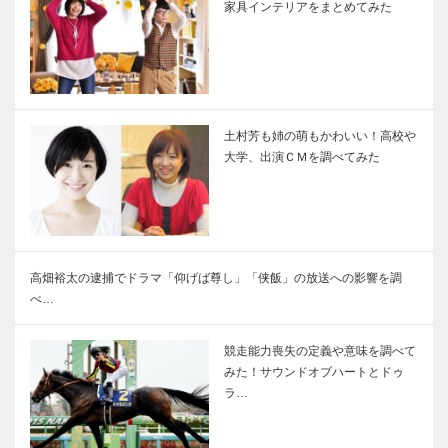
家具インテリアをまとめてみた
土村芳も姉の萌もかわいい！高校や
大学、出演ＣＭを調べてみた
高畑裕太の逮捕でドラマ「仰げば尊し」「侠飯」の放送への影響を調
べ…
競走能力喪失の定義や意味を調べて
みた！サウンドオブハートとドゥ
ラ…