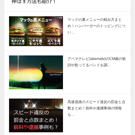
マックの裏メニューの頼み方まと
め！ハンバーガーのトッピングにつ
い…
アベマテレビ(abematv)のCM曲の歌
詞や歌ってるバンドを調…
高速道路のスピード違反の罰金と点
数まとめ！前科や逮捕事例の情報
も…