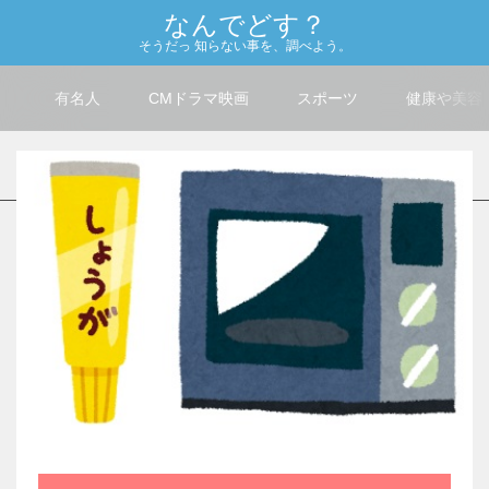
なんでどす？
そうだっ 知らない事を、調べよう。
有名人
CMドラマ映画
スポーツ
健康や美容