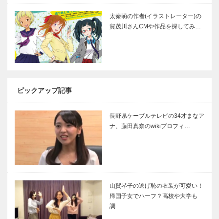
太秦萌の作者(イラストレーター)の
賀茂川さんCMや作品を探してみ…
ピックアップ記事
長野県ケーブルテレビの34才まなア
ナ、藤田真奈のwikiプロフィ…
山賀琴子の逃げ恥の衣装が可愛い！
帰国子女でハーフ？高校や大学も
調…